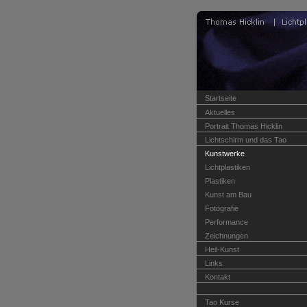
Startseite
Aktuelles
Portrait Thomas Hicklin
Lichtschirm und das Tao
Kunstwerke
Lichtplastiken
Plastiken
Kunst am Bau
Fotografie
Performance
Zeichnungen
Heil-Kunst
Links
Kontakt
Tao Kurse