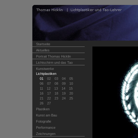
Startseite
Aktuelles
Portrait Thomas Hicklin
Lichtschirm und das Tao
Kunstwerke
Lichtplastiken
01
02
03
04
05
06
07
08
09
10
11
12
13
14
15
16
17
18
19
20
21
22
23
24
25
26
27
Plastiken
Kunst am Bau
Fotografie
Performance
Zeichnungen