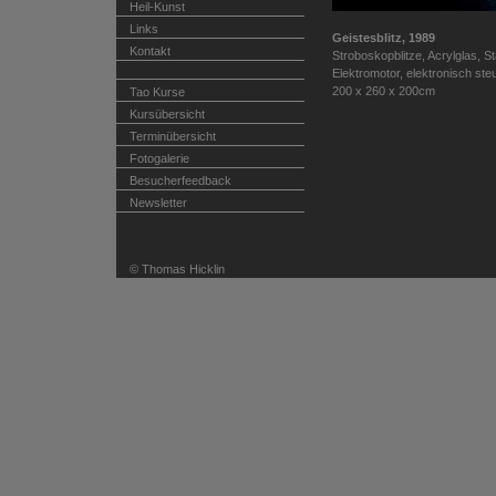
Heil-Kunst
Links
Geistesblitz, 1989
Kontakt
Stroboskopblitze, Acrylglas, St
Elektromotor, elektronisch ste
200 x 260 x 200cm
Tao Kurse
Kursübersicht
Terminübersicht
Fotogalerie
Besucherfeedback
Newsletter
© Thomas Hicklin