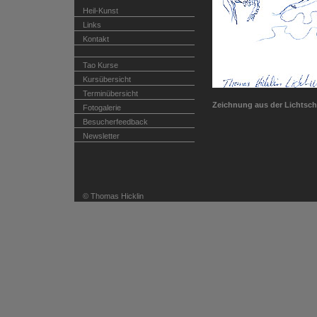
Heil-Kunst
Links
Kontakt
Tao Kurse
Kursübersicht
Terminübersicht
Zeichnung aus der Lichtsch
Fotogalerie
Besucherfeedback
Newsletter
© Thomas Hicklin