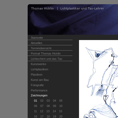
Startseite
Aktuelles
Terminübersicht
Portrait Thomas Hicklin
Lichtschirm und das Tao
Kunstwerke
Lichtplastiken
Plastiken
Kunst am Bau
Fotografie
Performance
Zeichnungen
01
02
03
04
05
06
07
08
09
10
11
12
13
14
15
16
17
18
19
20