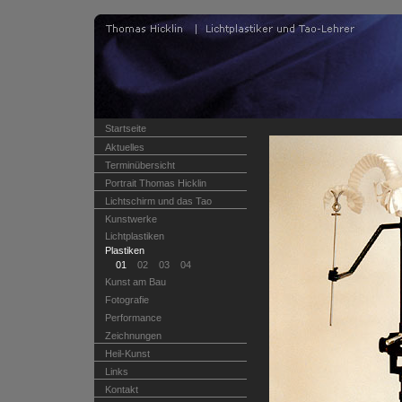
Startseite
Aktuelles
Terminübersicht
Portrait Thomas Hicklin
Lichtschirm und das Tao
Kunstwerke
Lichtplastiken
Plastiken
01
02
03
04
Kunst am Bau
Fotografie
Performance
Zeichnungen
Heil-Kunst
Links
Kontakt