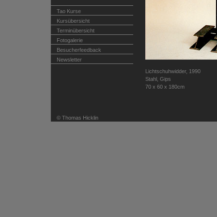
Tao Kurse
Kursübersicht
Terminübersicht
Fotogalerie
Besucherfeedback
Newsletter
Lichtschuhwidder, 1990
Stahl, Gips
70 x 60 x 180cm
© Thomas Hicklin