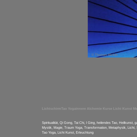
© Thomas Hicklin
Lichtschirm
Tao Yoga
innere Alchemie
Kurse
Licht Kunst
Me
Spiritualität, Qi Gong, Tai Chi, I Ging, heilendes Tao, Heilkunst
Mystik, Magie, Traum Yoga, Transformation, Metaphysik, Licht, S
Tao Yoga, Licht Kunst, Erleuchtung