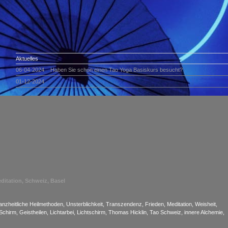
Aktuelles
06-04-2024 Haben Sie schon einen Tao Yoga Basiskurs besucht?
01-12-2024
ditation, Schweiz, Basel
, ganzheitliche Heilmethoden, Unsterblichkeit, Transzendenz, Frieden, Meditation, Weisheit,
chirm, Geistheilen, Lichtarbei, Lichtschirm, Thomas Hicklin, Tao Schweiz, innere Alchemie,