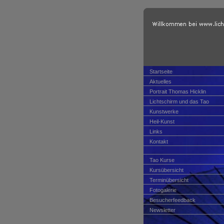
Startseite
Aktuelles
Portrait Thomas Hicklin
Lichtschirm und das Tao
Kunstwerke
Heil-Kunst
Links
Kontakt
Tao Kurse
Kursübersicht
Terminübersicht
Fotogalerie
Besucherfeedback
Newsletter