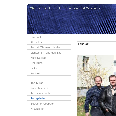
Startseite
Aktuelles
« zurück
Portrait Thomas Hicklin
Lichtschirm und das Tao
Kunstwerke
Heil-Kunst
Links
Kontakt
Tao Kurse
Kursübersicht
Terminübersicht
Fotogalerie
Besucherfeedback
Newsletter