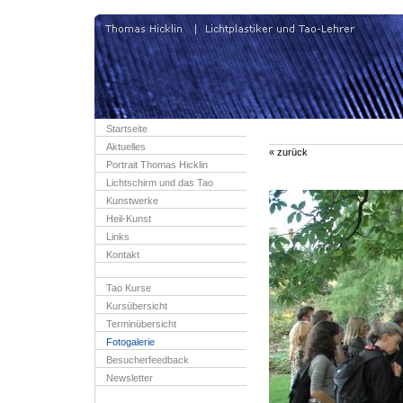
Startseite
Aktuelles
« zurück
Portrait Thomas Hicklin
Lichtschirm und das Tao
Kunstwerke
Heil-Kunst
Links
Kontakt
Tao Kurse
Kursübersicht
Terminübersicht
Fotogalerie
Besucherfeedback
Newsletter