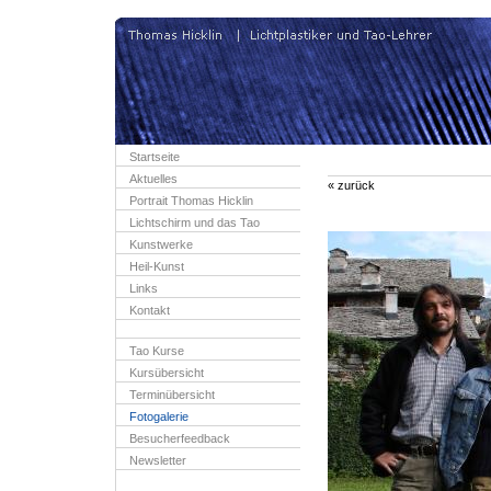
Startseite
Aktuelles
« zurück
Portrait Thomas Hicklin
Lichtschirm und das Tao
Kunstwerke
Heil-Kunst
Links
Kontakt
Tao Kurse
Kursübersicht
Terminübersicht
Fotogalerie
Besucherfeedback
Newsletter