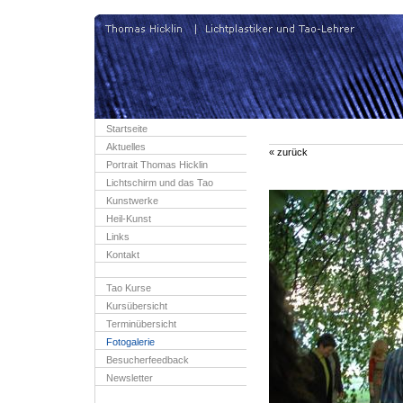
Startseite
Aktuelles
« zurück
Portrait Thomas Hicklin
Lichtschirm und das Tao
Kunstwerke
Heil-Kunst
Links
Kontakt
Tao Kurse
Kursübersicht
Terminübersicht
Fotogalerie
Besucherfeedback
Newsletter