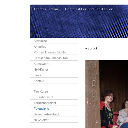
Startseite
Aktuelles
« zurück
Portrait Thomas Hicklin
Lichtschirm und das Tao
Kunstwerke
Heil-Kunst
Links
Kontakt
Tao Kurse
Kursübersicht
Terminübersicht
Fotogalerie
Besucherfeedback
Newsletter