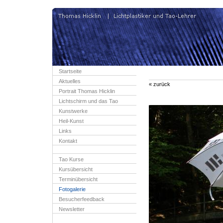
Startseite
Aktuelles
« zurück
Portrait Thomas Hicklin
Lichtschirm und das Tao
Kunstwerke
Heil-Kunst
Links
Kontakt
Tao Kurse
Kursübersicht
Terminübersicht
Fotogalerie
Besucherfeedback
Newsletter